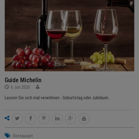
BRANCHEN
NEWS
TERMINE
ANGEBOTE
JOBS
Guide Michelin
6 Jun 2026
MEDIEN
Lassen Sie sich mal verwöhnen - Geburtstag oder Jubiläum.
KONTAKT
Restaurant